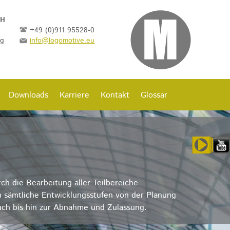
bH
+49 (0)911 95528-0
rg
info@logomotive.eu
Downloads
Karriere
Kontakt
Glossar
h die Bearbeitung aller Teilbereiche
 sämtliche Entwicklungsstufen von der Planung
uch bis hin zur Abnahme und Zulassung.