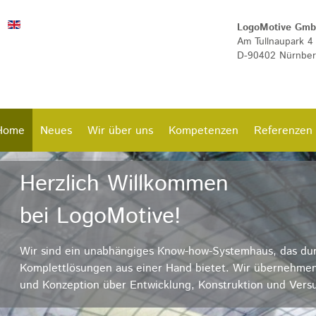
LogoMotive Gm
Am Tullnaupark 4
D-90402 Nürnbe
Home
Neues
Wir über uns
Kompetenzen
Referenzen
Herzlich Willkommen
bei LogoMotive!
Wir sind ein unabhängiges Know-how-Systemhaus, das durc
Komplettlösungen aus einer Hand bietet. Wir übernehmen
und Konzeption über Entwicklung, Konstruktion und Vers